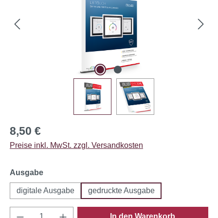
Regulärer Preis:
8,50 €
Preise inkl. MwSt. zzgl. Versandkosten
auswählen
Ausgabe
digitale Ausgabe
gedruckte Ausgabe
Produkt Anzahl: Gib den gewünschten Wert e
In den Warenkorb