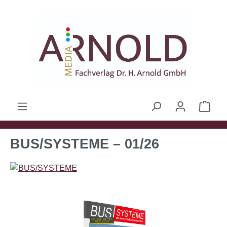
Zum Hauptinhalt springen
Ware
BUS/SYSTEME – 01/26
Bildergalerie überspringen