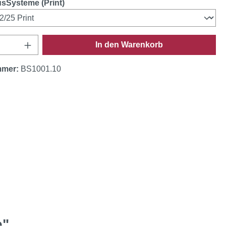
auswählen
sSysteme (Print)
Anzahl: Gib den gewünschten Wert ein oder
In den Warenkorb
mmer:
BS1001.10
e"