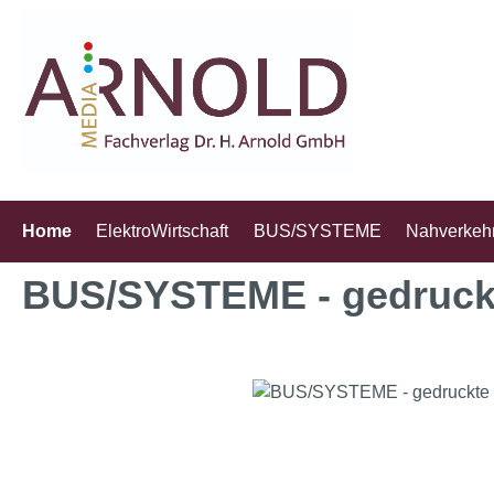
m Hauptinhalt springen
Zur Suche springen
Zur Hauptnavigation springen
Home
ElektroWirtschaft
BUS/SYSTEME
Nahverkeh
BUS/SYSTEME - gedruck
Bildergalerie überspringen