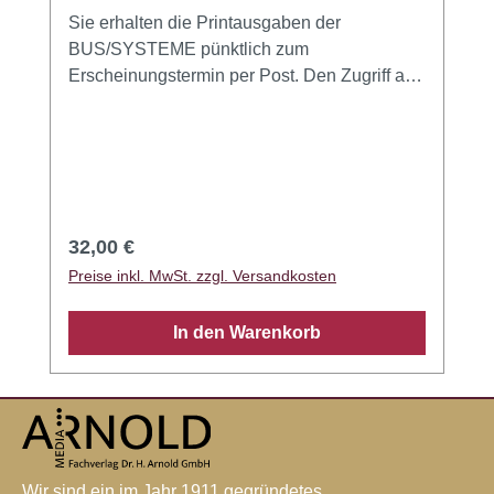
Sie erhalten die Printausgaben der
BUS/SYSTEME pünktlich zum
Erscheinungstermin per Post. Den Zugriff auf
die Digitale Ausgabe (eMagazin und App) für
bis zu 5 Endgeräte erhalten Sie kostenfrei on
top! Die BUS/SYSTEME erscheint vier Mal
pro Jahr. Die Abrechnung erfolgt
kalenderjährlich. Die Kündigung ist mit einer
zweimonatigen Frist zum jeweiligen
Regulärer Preis:
32,00 €
Jahresende möglich.
Preise inkl. MwSt. zzgl. Versandkosten
In den Warenkorb
Wir sind ein im Jahr 1911 gegründetes