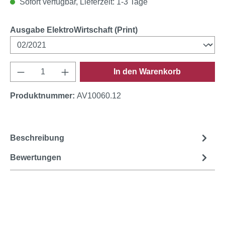
Sofort verfügbar, Lieferzeit: 1-3 Tage
auswählen
Ausgabe ElektroWirtschaft (Print)
Produkt Anzahl: Gib den gewünschten Wert e
In den Warenkorb
Produktnummer:
AV10060.12
Beschreibung
Bewertungen