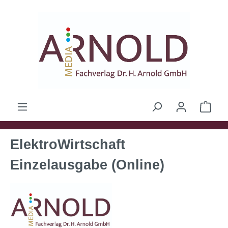
Zum Hauptinhalt springen
Ware
ElektroWirtschaft
Einzelausgabe (Online)