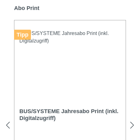
Produktgalerie überspringen
Abo Print
Tipp
BUS/SYSTEME Jahresabo Print (inkl.
Digitalzugriff)