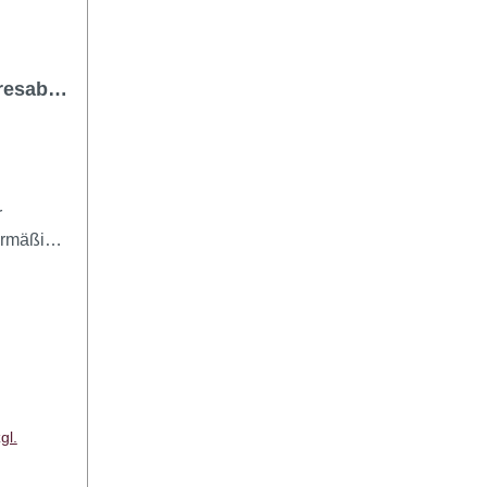
resabo
r
mäßigt
henden
riff auf
abe
) für bis
halten
top! Die
scheint
gl.
 Die
t