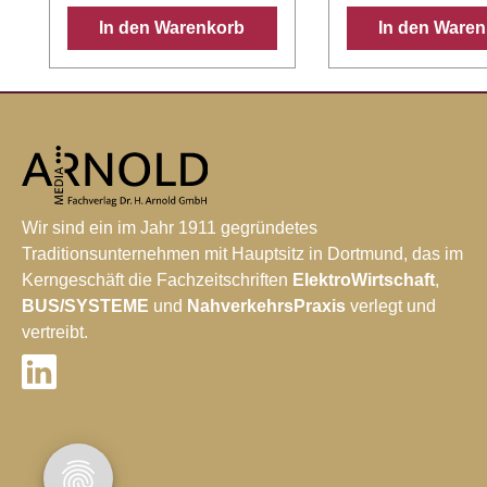
kalenderjährlich. Die
kalenderjährlich. 
In den Warenkorb
In den Ware
Kündigung ist mit einer
Kündigung ist mit 
zweimonatigen Frist zum
zweimonatigen Fr
jeweiligen Jahresende
jeweiligen Jahre
möglich.
möglich.
Wir sind ein im Jahr 1911 gegründetes
Traditionsunternehmen mit Hauptsitz in Dortmund, das im
Kerngeschäft die Fachzeitschriften
ElektroWirtschaft
,
BUS/SYSTEME
und
NahverkehrsPraxis
verlegt und
vertreibt.