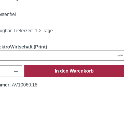
stenfrei
ügbar, Lieferzeit: 1-3 Tage
auswählen
ktroWirtschaft (Print)
Anzahl: Gib den gewünschten Wert ein oder
In den Warenkorb
mmer:
AV10060.18