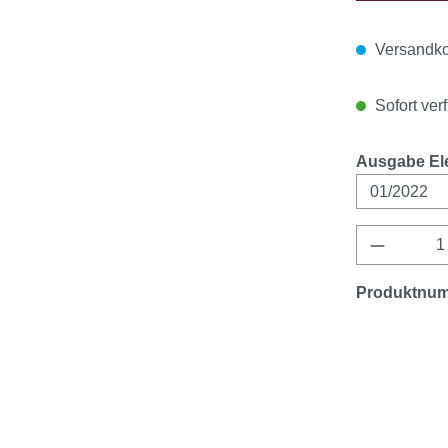
Versandko
Sofort verf
Ausgabe Ele
Produkt 
Produktnu