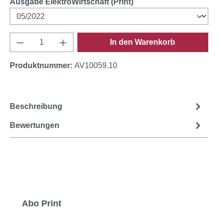
auswählen
Ausgabe ElektroWirtschaft (Print)
Produkt Anzahl: Gib den gewünschten Wert e
In den Warenkorb
Produktnummer:
AV10059.10
Beschreibung
Bewertungen
Produktgalerie überspringen
Abo Print