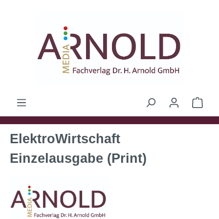
Zum Hauptinhalt springen
Ware
ElektroWirtschaft
Einzelausgabe (Print)