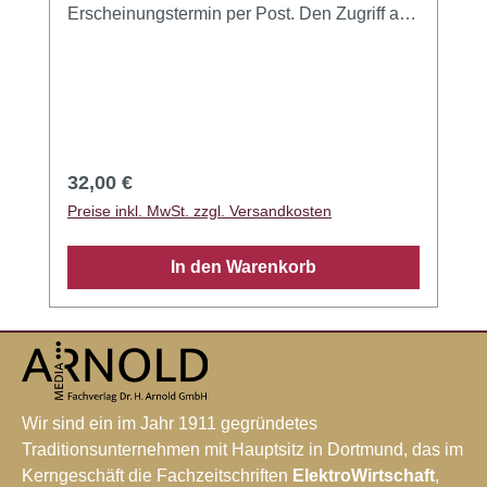
Erscheinungstermin per Post. Den Zugriff auf
die Digitale Ausgabe (eMagazin und App) für
bis zu 5 Endgeräte erhalten Sie kostenfrei on
top! Die BUS/SYSTEME erscheint vier Mal
pro Jahr. Die Abrechnung erfolgt
kalenderjährlich. Die Kündigung ist mit einer
zweimonatigen Frist zum jeweiligen
Regulärer Preis:
32,00 €
Jahresende möglich.
Preise inkl. MwSt. zzgl. Versandkosten
In den Warenkorb
Wir sind ein im Jahr 1911 gegründetes
Traditionsunternehmen mit Hauptsitz in Dortmund, das im
Kerngeschäft die Fachzeitschriften
ElektroWirtschaft
,